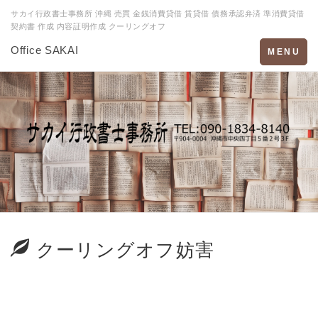
サカイ行政書士事務所 沖縄 売買 金銭消費貸借 賃貸借 債務承認弁済 準消費貸借
契約書 作成 内容証明作成 クーリングオフ
Office SAKAI
Toggle
MENU
navigation
クーリングオフ妨害